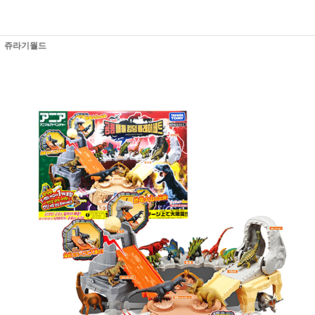
쥬라기월드