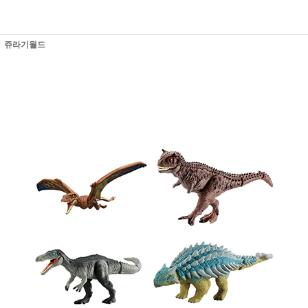
쥬라기월드