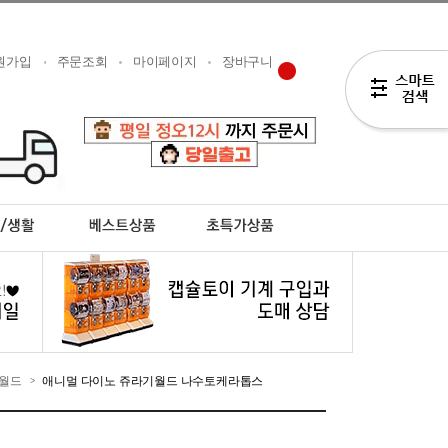
원가입
주문조회
마이페이지
장바구니
월드
애니멀 다이노 쥬라기월드 나수토케라톱스
>