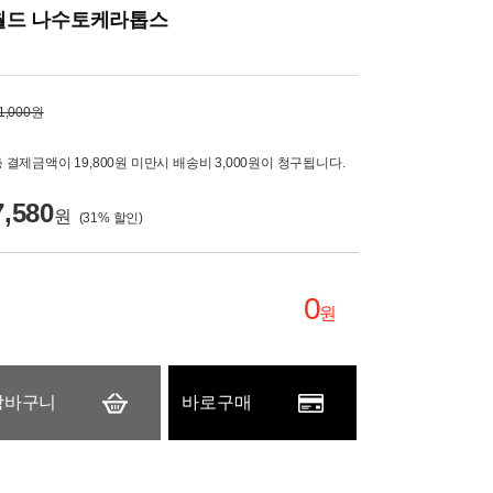
월드 나수토케라톱스
1,000원
 결제금액이 19,800원 미만시 배송비 3,000원이 청구됩니다.
7,580
원
(
31
% 할인)
0
원
장바구니
바로구매