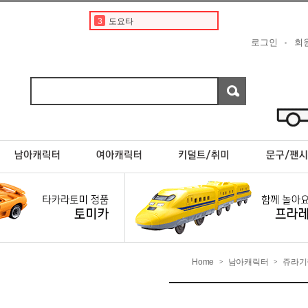
3
도요타
4
디즈니
로그인
회
5
현대
6
베이비버스
7
포켓몬스터카드
8
분노의질주
9
닛산
10
스바루
1
토미카
2
토미카경찰차
Home
남아캐릭터
쥬라기
>
>