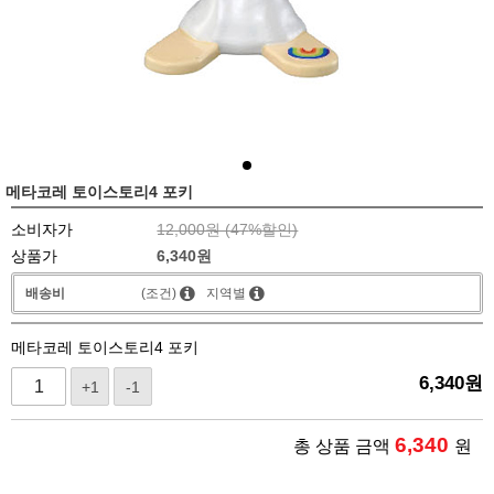
메타코레 토이스토리4 포키
소비자가
12,000원 (
47
%할인)
상품가
6,340
원
배송비
(조건)
지역별
메타코레 토이스토리4 포키
6,340
원
+1
-1
6,340
총 상품 금액
원