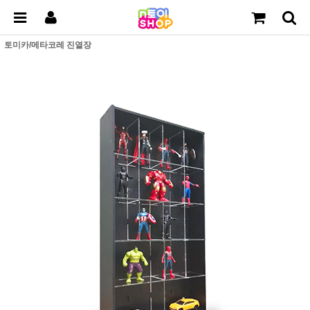
토미카/메타코레 진열장