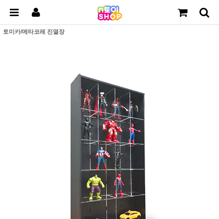
토미카/메타코레 진열장