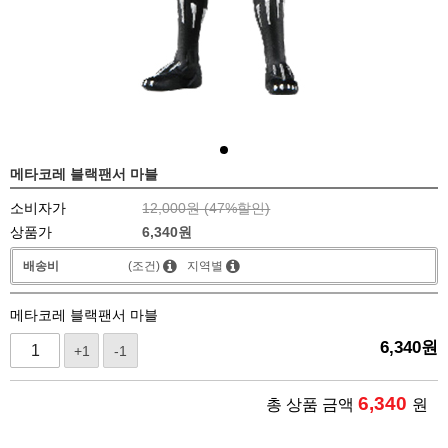
메타코레 블랙팬서 마블
소비자가
12,000원 (
47
%할인)
상품가
6,340
원
배송비
(조건)
지역별
메타코레 블랙팬서 마블
6,340
원
+1
-1
6,340
총 상품 금액
원