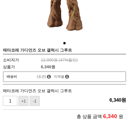
메타코레 가디언즈 오브 갤럭시 그루트
소비자가
12,000원 (
47
%할인)
상품가
6,340
원
배송비
(조건)
지역별
메타코레 가디언즈 오브 갤럭시 그루트
6,340
원
+1
-1
6,340
총 상품 금액
원