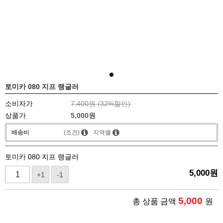
토미카 080 지프 랭글러
소비자가
7,400원 (
32
%할인)
상품가
5,000
원
배송비
(조건)
지역별
토미카 080 지프 랭글러
5,000
원
+1
-1
5,000
총 상품 금액
원