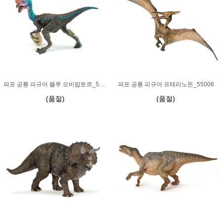
파포 공룡 피규어 블루 오비랍토르_55059
파포 공룡 피규어 프테라노돈_55006
(품절)
(품절)