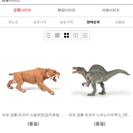
공룡시리즈
공룡시리즈
해양시리즈
야생시리즈
최신순
낮은가격
높은가격
판매순위
상품명
파포 공룡 피규어 스밀로돈(검치호랑이)_55022
파포 공룡 피규어 스피노사우루스_55011
(품절)
(품절)