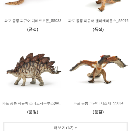
파포 공룡 피규어 디메트로돈_55033
파포 공룡 피규어 펜타케라톱스_55076
(품절)
(품절)
파포 공룡 피규어 스테고사우루스(new)_55079
파포 공룡 피규어 시조새_55034
(품절)
(품절)
더보기
(
1
/
2
)
+