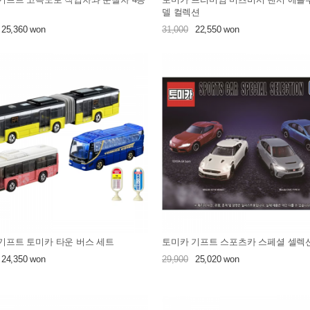
델 컬렉션
25,360 won
31,000
22,550 won
기프트 토미카 타운 버스 세트
토미카 기프트 스포츠카 스페셜 셀렉
24,350 won
29,900
25,020 won