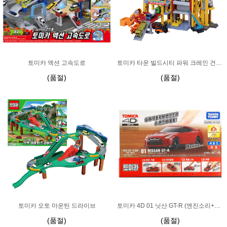
토미카 액션 고속도로
토미카 타운 빌드시티 파워 크레인 건설현장
(품절)
(품절)
토미카 오토 마운틴 드라이브
토미카 4D 01 닛산 GT-R (엔진소리+진동)
(품절)
(품절)