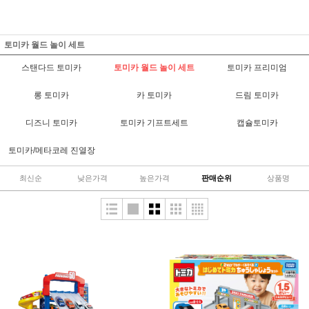
토미카 월드 놀이 세트
스탠다드 토미카
토미카 월드 놀이 세트
토미카 프리미엄
롱 토미카
카 토미카
드림 토미카
디즈니 토미카
토미카 기프트세트
캡슐토미카
토미카/메타코레 진열장
최신순
낮은가격
높은가격
판매순위
상품명