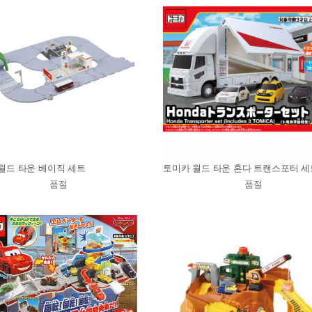
월드 타운 베이직 세트
토미카 월드 타운 혼다 트랜스포터 세
품절
품절