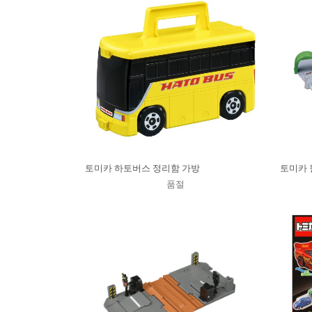
토미카 하토버스 정리함 가방
토미카 
품절