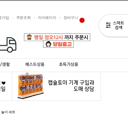
원가입
주문조회
마이페이지
장바구니
 놀이 세트