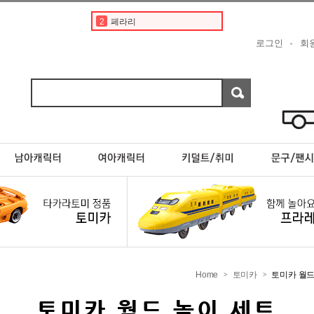
2
페라리
3
닛산 gtr
로그인
회
4
디즈니
5
토미카경찰차
6
디즈니 카 토미카
7
닛산 스카이라인
8
토미카 프리미엄
9
rx7
10
타미야
1
토미카
Home
토미카
토미카 월드
>
>
토미카 월드 놀이 세트