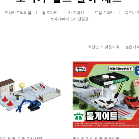
토미카 프리미엄
롱 토미카
카 토미카
드림 토미카
디즈니 
토미카/메타코레 진열장
최신순
낮은가격
높은가
월드 타운 도로 공사현장
토미카 월드 타운 톨게이트