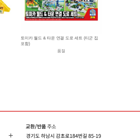
토미카 월드 & 타운 연결 도로 세트 (티군 집
포함)
품절