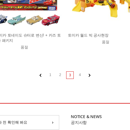
미카 토네이도 슈터로 변신! + 카즈 토
토미카 월드 빅 공사현장
종 패키지
품절
품절
1
2
4
3
NOTICE & NEWS
화 전 확인해 봐요
공지사항