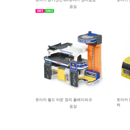
품절
토미카 월드 타운 정리 플레이파크
토미카 
럭
품절