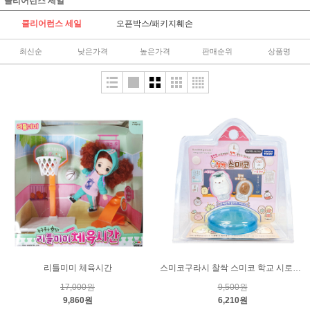
클리어런스 세일
클리어런스 세일
오픈박스/패키지훼손
최신순
낮은가격
높은가격
판매순위
상품명
리틀미미 체육시간
스미코구라시 찰싹 스미코 학교 시로쿠마
17,000원
9,500원
9,860원
6,210원