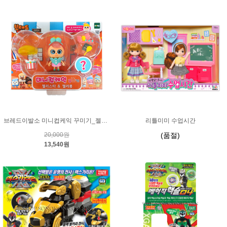
브레드이발소 미니컵케익 꾸미기_젤리스타 & 젤리퐁
리틀미미 수업시간
20,000원
(품절)
13,540원