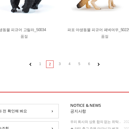
생동물 피규어 고릴라_50034
파포 야생동물 피규어 페넥여우_5022
품절
품절
1
3
4
5
6
2
NOTICE & NEWS
화 전 확인해 봐요
공지사항
202
우리 회사와 상호 합의 없는 위탁...
202
송조회
★ 당일 출고 주문 마감시간 변경...