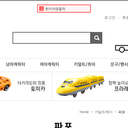
2
토미카경찰차
3
디즈니
로그인
회
4
페라리
5
도요타
6
베이비버스
7
포켓몬스터카드
8
초이카
9
포켓몬카드
10
디즈니 카 토미카
1
토미카
Home
키덜트/취미
파포
>
>
파포