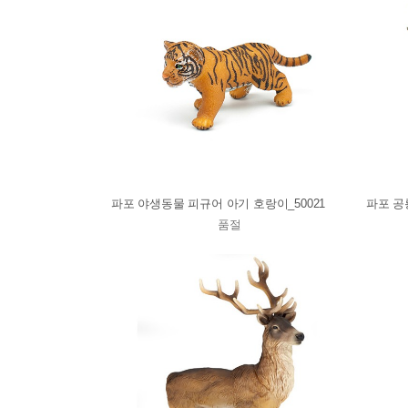
파포 야생동물 피규어 아기 호랑이_50021
파포 공
품절