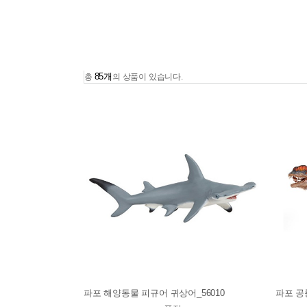
85개
총
의 상품이 있습니다.
파포 해양동물 피규어 귀상어_56010
파포 공