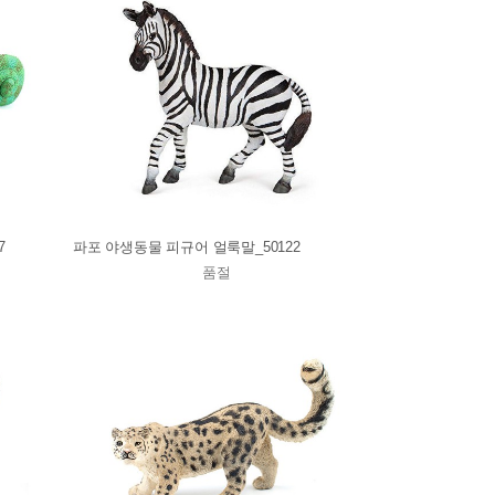
7
파포 야생동물 피규어 얼룩말_50122
품절