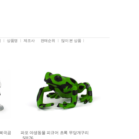
격
상품명
제조사
판매순위
많이 본 상품
 북극곰
파포 야생동물 피규어 초록 무당개구리
_50176