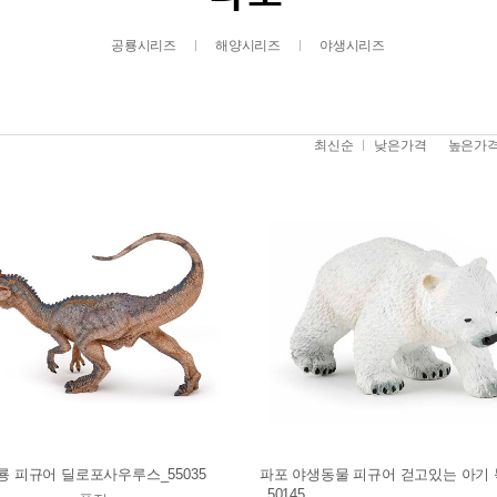
공룡시리즈
해양시리즈
야생시리즈
최신순
낮은가격
높은가
룡 피규어 딜로포사우루스_55035
파포 야생동물 피규어 걷고있는 아기
_50145