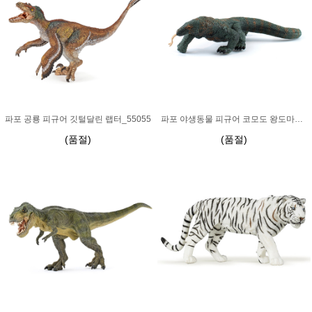
파포 공룡 피규어 깃털달린 랩터_55055
파포 야생동물 피규어 코모도 왕도마뱀_50103
(품절)
(품절)