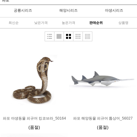
파포
공룡시리즈
해양시리즈
야생시리즈
최신순
낮은가격
높은가격
판매순위
상품명
파포 야생동물 피규어 킹코브라_50164
파포 해양동물 피규어 톱상어_56027
(품절)
(품절)