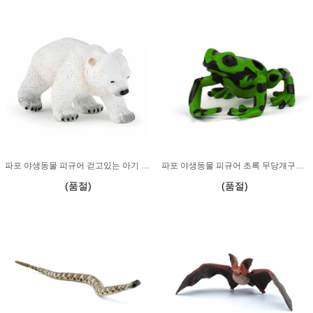
파포 야생동물 피규어 걷고있는 아기 북극곰_50145
파포 야생동물 피규어 초록 무당개구리_50176
(품절)
(품절)