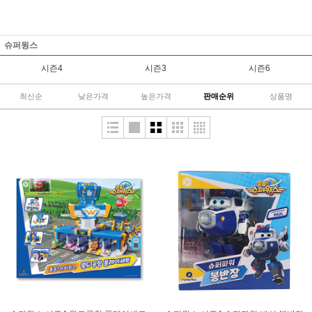
슈퍼윙스
시즌4
시즌3
시즌6
최신순
낮은가격
높은가격
판매순위
상품명