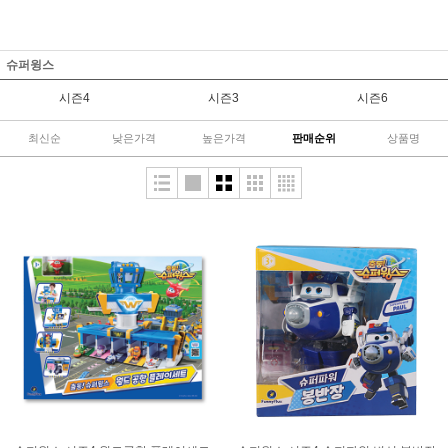
슈퍼윙스
시즌4
시즌3
시즌6
최신순
낮은가격
높은가격
판매순위
상품명