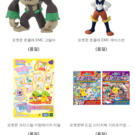
포켓몬 몬콜레 EMC 고릴타
포켓몬 몬콜레 EMC 에이스번
(품절)
(품절)
포켓몬 크리스탈 키링메이커 리필
포켓몬W 도감 스티커북 가라르지방 포켓몬 1+2 패키지
(품절)
(품절)