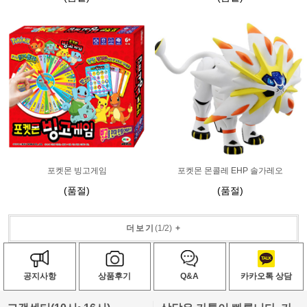
포켓몬 빙고게임
포켓몬 몬콜레 EHP 솔가레오
(품절)
(품절)
더보기
(
1
/
2
)
+
공지사항
상품후기
Q&A
카카오톡 상담