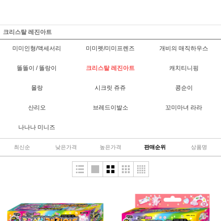
크리스탈 레진아트
미미인형/액세서리
미미펫/미미프렌즈
개비의 매직하우스
똘똘이 / 똘랑이
크리스탈 레진아트
캐치티니핑
몰랑
시크릿 쥬쥬
콩순이
산리오
브레드이발소
꼬미마녀 라라
나나나 미니즈
최신순
낮은가격
높은가격
판매순위
상품명