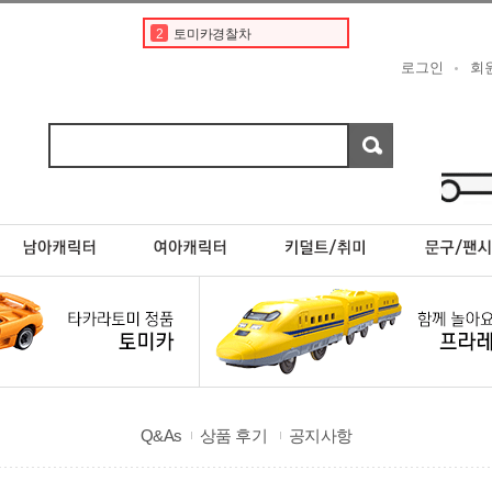
2
토미카경찰차
3
디즈니
로그인
회
4
도요타
5
베이비버스
6
초이카
7
포켓몬스터카드
8
현대
9
스바루
10
페라리
1
토미카
Q&As
상품 후기
공지사항