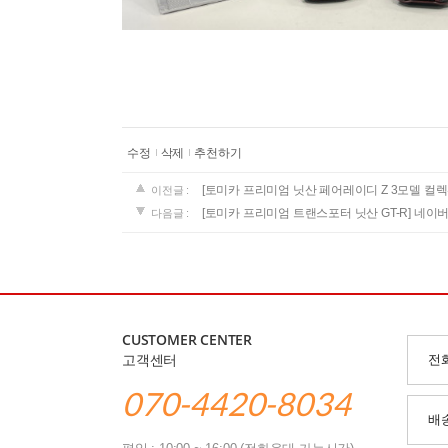
수정
삭제
추천하기
[토미카 프리미엄 닛산 페어레이디 Z 3모델 컬렉
이전글 :
[토미카 프리미엄 트랜스포터 닛산 GT-R]
네이버
다음글 :
CUSTOMER CENTER
고객센터
전
070-4420-8034
배