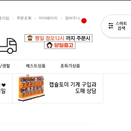
원가입
주문조회
마이페이지
장바구니