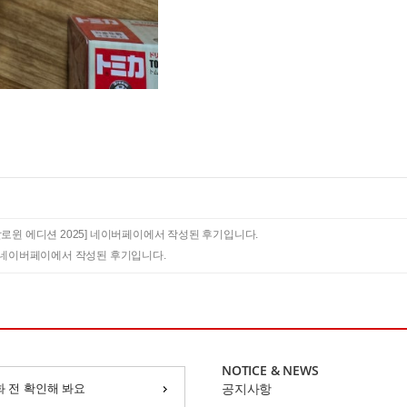
윈 에디션 2025]
네이버페이에서 작성된 후기입니다.
네이버페이에서 작성된 후기입니다.
NOTICE & NEWS
화 전 확인해 봐요
공지사항