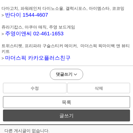
다마고치, 파워레인저 다이노소울, 갤럭시포스, 아이엠스타, 코코밍
반다이 1544-4607
>
쥬라기캅스, 아쿠아 매직, 주영 보드게임
주영이앤씨 02-461-1653
>
트위스티펫, 프리파라 구슬스티커 메이커, 마더스픽 픽마이백 앤 뷰티
키트
마더스픽 카카오플러스친구
>
댓글쓰기
수정
삭제
목록
글쓰기
다른 게시글이 없습니다.