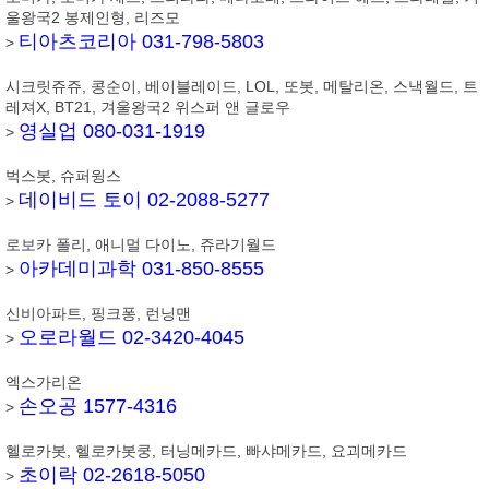
울왕국2 봉제인형, 리즈모
티아츠코리아 031-798-5803
>
시크릿쥬쥬, 콩순이, 베이블레이드, LOL, 또봇, 메탈리온, 스낵월드, 트
레져X, BT21, 겨울왕국2 위스퍼 앤 글로우
영실업 080-031-1919
>
벅스봇, 슈퍼윙스
데이비드 토이 02-2088-5277
>
로보카 폴리, 애니멀 다이노, 쥬라기월드
아카데미과학 031-850-8555
>
신비아파트, 핑크퐁, 런닝맨
오로라월드 02-3420-4045
>
엑스가리온
손오공 1577-4316
>
헬로카봇, 헬로카봇쿵, 터닝메카드, 빠샤메카드, 요괴메카드
초이락 02-2618-5050
>