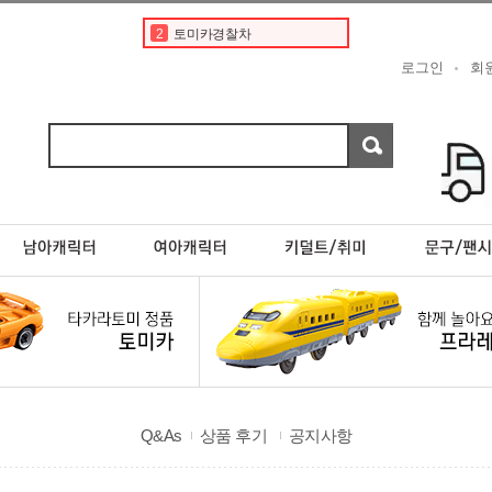
2
토미카경찰차
3
디즈니
로그인
회
4
도요타
5
베이비버스
6
현대
7
페라리
8
포켓몬스터카드
9
초이카
10
스바루
1
토미카
Q&As
상품 후기
공지사항