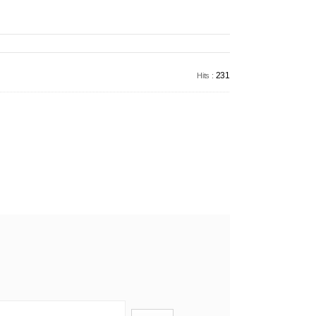
231
Hits :